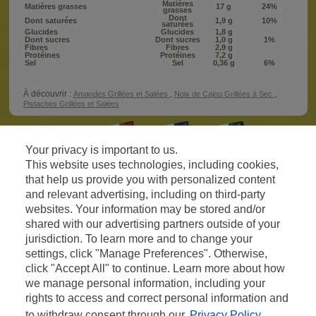
Matières
Matières grasses
17 g
24%
grasses
Dont
Dont saturées
1,9 g
10%
saturées
Glucides
Glucides
1,8 g
Dont sucres
Dont sucres
1,0 g
1%
Fibres
Fibres
2,9 g
Protéines
Protéines
7,2 g
Sel
Sel
0,36 g
6%
À découvrir :
,
,
Amandes Grillées et Salées
Noix de Cajou Grillées à Sec
Pistaches Grillées et Salées
Your privacy is important to us.
This website uses technologies, including cookies,
that help us provide you with personalized content
and relevant advertising, including on third-party
websites. Your information may be stored and/or
shared with our advertising partners outside of your
jurisdiction. To learn more and to change your
settings, click "Manage Preferences". Otherwise,
CACAHUÈTES ET GRAINES APÉRITIVES
click "Accept All" to continue. Learn more about how
TWINUTS®
we manage personal information, including your
Mentions légales
PLAISIR BRUT® GRAINES
rights to access and correct personal information and
Groupe PepsiCo
PLAISIR BRUT® ENCAS
to withdraw consent through our
Privacy Policy