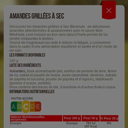
Amandes Grillées À Sec
Découvrez les Amandes grillées à Sec Bénénuts : de délicieuses
amandes sélectionnées & assaisonnées avec le savoir-faire
Bénénuts. Leur cuisson au four sans ajout d’huile permet de les
rendre croquantes & dorées.
Source de magnésium qui aide à réduire la fatigue, à consommer
dans le cadre d’une alimentation équilibrée et variée et d’un mode de
vie sain.
LES FORMATS DISPONIBLES
105 g
LISTE DES INGRÉDIENTS
Amandes,
base aromatisante (sel, amidon de pomme de terre, farine
de riz, extrait et poudre de levure, sucre caramélisé, dextrose, extraits
de paprika et curcuma, poudre de paprika et d’oignon), stabilisants
(gomme d’acacia, sorbitol).
Peux contenir des traces de blé, d’arachide et d’autres fruits à coque.
INFORMATIONS NUTRITIONNELLES
Valeurs Nutritionnelles
Pour 100 g
Pour 30 g
%
Pour 30 g
moyennes
Énergie
Énergie
781 kJ
9%
187 Kcal