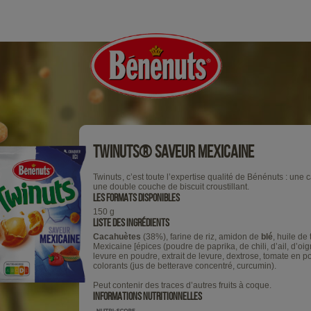
Twinuts® Saveur Mexicaine
Twinuts
, c’est toute l’expertise qualité de Bénénuts : u
®
une double couche de biscuit croustillant.
LES FORMATS DISPONIBLES
150 g
LISTE DES INGRÉDIENTS
Cacahuètes
(38%), farine de riz, amidon de
blé
, huile de
Mexicaine [épices (poudre de paprika, de chili, d’ail, d’oi
levure en poudre, extrait de levure, dextrose, tomate en p
colorants (jus de betterave concentré, curcumin).
Peut contenir des traces d’autres fruits à coque.
INFORMATIONS NUTRITIONNELLES