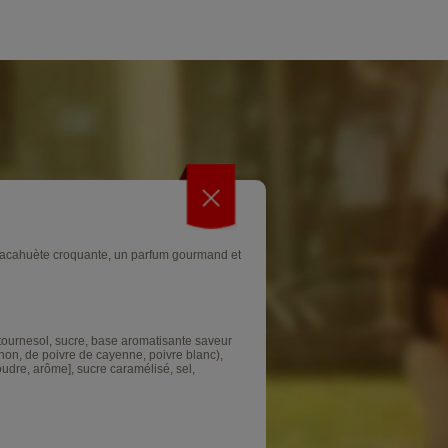
ne cacahuète croquante, un parfum gourmand et
 tournesol, sucre, base aromatisante saveur
gnon, de poivre de cayenne, poivre blanc),
oudre, arôme], sucre caramélisé, sel,