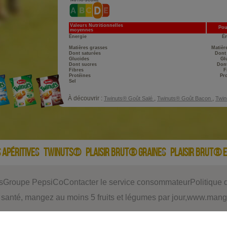
Valeurs Nutritionnelles
Pou
moyennes
Énergie
Én
Matières grasses
Matièr
Dont saturées
Dont 
Glucides
Gl
Dont sucres
Dont
Fibres
F
Protéines
Pro
Sel
À découvrir :
,
,
Twinuts® Goût Salé
Twinuts® Goût Bacon
Twin
 APÉRITIVES
TWINUTS®
PLAISIR BRUT® GRAINES
PLAISIR BRUT® 
s
Groupe PepsiCo
Contacter le service consommateur
Politique 
 santé, mangez au moins 5 fruits et légumes par jour,
www.mange