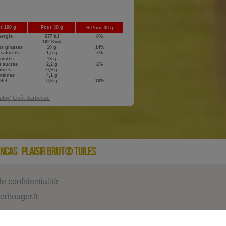
r 100 g
Pour 30 g
%
Pour 30 g
ergie
677 kJ
8%
162 Kcal
es grasses
10 g
14%
saturées
1,5 g
7%
ucides
13 g
 sucres
2,2 g
2%
ibres
0,9 g
téines
4,1 g
Sel
0,6 g
10%
uts® Goût Barbecue
ENCAS
PLAISIR BRUT® TUILES
de confidentialité
rbouger.fr